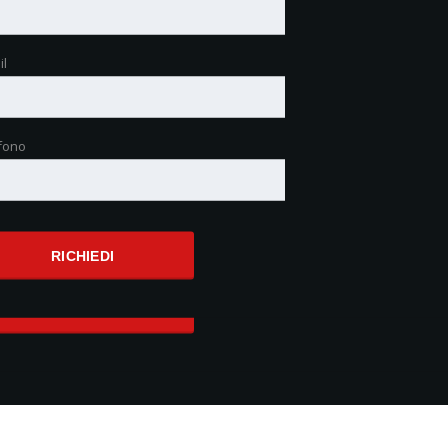
il
il
fono
fono
zo compravendita
ookie Policy
RICHIEDI
RICHIEDI