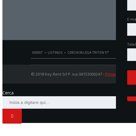
E-ma
E-ma
Tele
Tele
Prez
KRENT
>
LISTINGS
>
CERCHI IN LEGA TRITON 17"
© 2018 Key Rent Srl P. iva 04153000247 -
Privacy Policy
-
C
Cerca