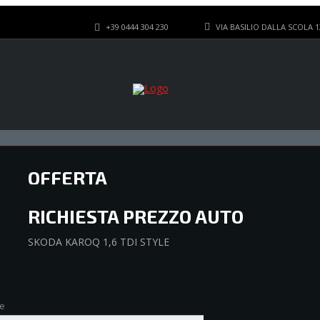
+39 0444 304 230
VIA BASILIO DALLA SCOLA 1
CHI SIAMO
NOLEGGIO
I VANTAGGI FISCALI
C
OFFERTA
SKODA KAROQ 1,6 TDI STYLE
RICHIESTA PREZZO AUTO
SKODA KAROQ 1,6 TDI STYLE
e
e